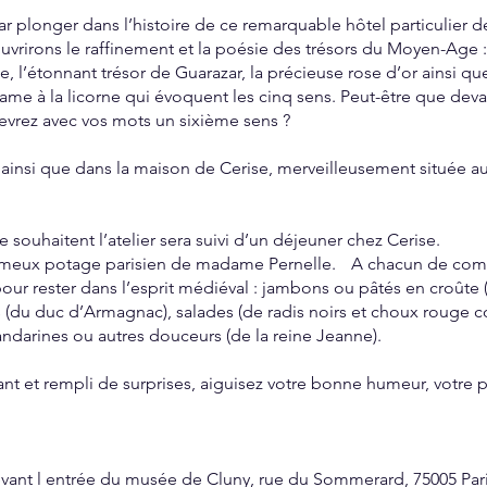
longer dans l’histoire de ce remarquable hôtel particulier de 
vrirons le raffinement et la poésie des trésors du Moyen-Age : 
 l’étonnant trésor de Guarazar, la précieuse rose d’or ainsi que 
ame à la licorne qui évoquent les cinq sens. Peut-être que deva
evrez avec vos mots un sixième sens ?
 ainsi que dans la maison de Cerise, merveilleusement située a
e souhaitent l’atelier sera suivi d’un déjeuner chez Cerise.
fameux potage parisien de madame Pernelle. A chacun de compl
r rester dans l’esprit médiéval : jambons ou pâtés en croûte (d
 (du duc d’Armagnac), salades (de radis noirs et choux rouge 
mandarines ou autres douceurs (de la reine Jeanne).
sant et rempli de surprises, aiguisez votre bonne humeur, votre 
vant l entrée du musée de Cluny, rue du Sommerard, 75005 Pa