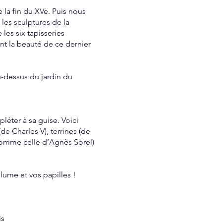
la fin du XVe. Puis nous
les sculptures de la
les six tapisseries
nt la beauté de ce dernier
u-dessus du jardin du
éter à sa guise. Voici
e Charles V), terrines (de
comme celle d’Agnès Sorel)
plume et vos papilles !
ris