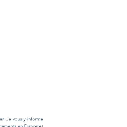
ter. Je vous y informe
acements en France et