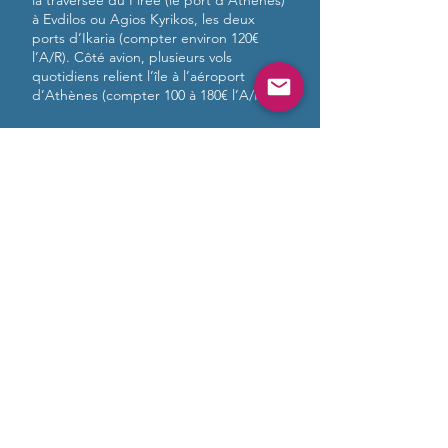
la traversée du Pirée (le port d’Athènes)
à Evdilos ou Agios Kyrikos, les deux
ports d’Ikaria (compter environ 120€
l’A/R). Côté avion, plusieurs vols
quotidiens relient l’île à l’aéroport
d’Athènes (compter 100 à 180€ l’A/R).
NB : La pension se trouve à 20 minutes
du port d'Evdilos, à 1h15 du port
d'Agios Kyrikos et à 1h30 de l’aéroport
en taxi.
Réservation des bateaux sur
www.ferriesingreece.com
ou
www.ferryhopper.com
Comparateur de vols
:
https://www.google.com/travel/flights
> S'inscrire au stage