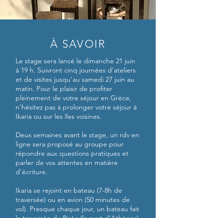
À SAVOIR
Le stage sera lancé le dimanche 21 juin
à 19 h. Suivront cinq journées d’ateliers
et de visites jusqu’au samedi 27 juin au
matin. Pour le plaisir de profiter
pleinement de votre séjour en Grèce,
n’hésitez pas à prolonger votre séjour à
Ikaria ou sur les îles voisines.
Deux semaines avant le stage, un rdv en
ligne sera proposé au groupe pour
répondre aux questions pratiques et
parler de vos attentes en matière
d’écriture.
Ikaria se rejoint en bateau (7-8h de
traversée) ou en avion (50 minutes de
vol). Presque chaque jour, un bateau fait