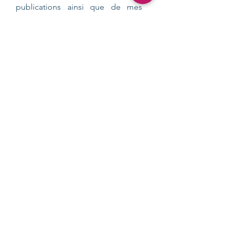
publications ainsi que de mes
déplacements en France et en
Europe pour y animer des ateliers
d’écriture ou des événements.
Envoyer
©
2017-2025
ASSOCIATION